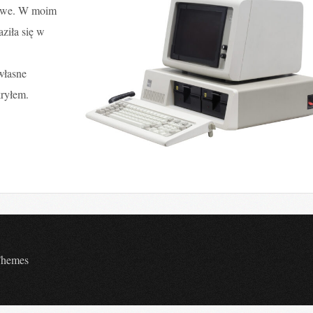
towe. W moim
aziła się w
własne
kryłem.
Themes